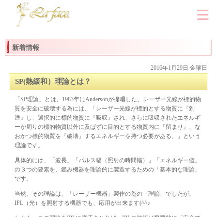
新着情報
2016年1月29日 金曜日
SP(熱緩和）理論とは？
「SP理論」とは、1983年にAndersonが提唱した、レーザー光線が標的物
質を安全に破壊する為には、「レーザー光線が標的とする物質に『到
達』し、選択的に標的物質に『吸収』され、さらに吸収されたエネルギ
ーが周りの標的物質以外に及ばずに目的とする物質内に『留まり』、な
おかつ標的物質を『破壊』するエネルギーを持つ必要がある。」という
理論です。
具体的には、「波長」「パルス幅（照射の時間幅）」「エネルギー値」
の３つの要素を、鑑み機器を理論的に製造するための「基本的な理論」
です。
当然、その理論は、「レーザー機器」製作の為の「理論」でしたが、
IPL（光）を照射する機器でも、応用が出来ます(^^♪