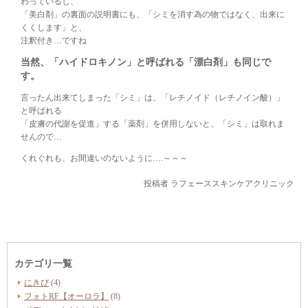
わっているし、
「美白剤」の裏面の説明書にも、「シミを消す為の物ではなく、出来に
くくします」と、
注釈付き…ですね
当然、「ハイドロキノン」と呼ばれる「漂白剤」も同じで
す。
言ったん出来てしまった「シミ」は、「レチノイド（レチノイン酸）」
と呼ばれる
「皮膚の代謝を促進」する「薬剤」を併用しないと、「シミ」は取れま
せんので…
くれぐれも、お間違いのないように….～～～
投稿者
ラフェーススキンケアクリニック
カテゴリ一覧
にきび
(4)
フォトRF【オーロラ】
(8)