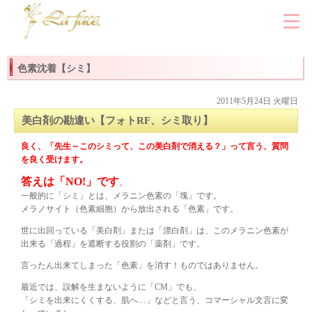
色素沈着【シミ】
2011年5月24日 火曜日
美白剤の勘違い【フォトRF、シミ取り】
良く、「先生～このシミって、この美白剤で消える？」って言う、質問
を良く受けます。
答えは「NO!」です
。
一般的に「シミ」とは、メラニン色素の「塊」です。
メラノサイト（色素細胞）から放出される「色素」です。
世に出回っている「美白剤」または「漂白剤」は、このメラニン色素が
出来る「過程」を遮断する役割の「薬剤」です。
言ったん出来てしまった「色素」を消す！ものではありません。
最近では、誤解を生まないように「CM」でも、
「シミを出来にくくする、肌へ…」などと言う、コマーシャル文言に変