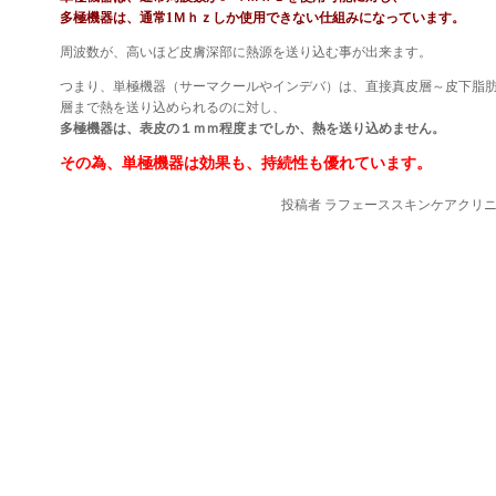
多極機器は、通常1Ｍｈｚしか使用できない仕組みになっています。
周波数が、高いほど皮膚深部に熱源を送り込む事が出来ます。
つまり、単極機器（サーマクールやインデバ）は、直接真皮層～皮下脂
層まで熱を送り込められるのに対し、
多極機器は、表皮の１ｍｍ程度までしか、熱を送り込めません。
その為、単極機器は効果も、持続性も優れています。
投稿者
ラフェーススキンケアクリ