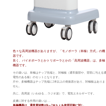
色々な高周波機器がありますが、「モノポーラ（単極）方式」の機
器です。
良く、バイオポーラとかトリポーラとかの「高周波機器」は、多極
機器です。
その違いは、単極はチップ先端と、対極板（通常腹部や、背部に与える
電性のある板）のセットとなります。
片や、多極機器はチップ先端に2本以上の発振原があり、対極板はありま
せん。
共に、高周波（いわゆる….ラジオ波）で、電気エネルギーです。
皮膚に対する作用の違いは….
単極機器は、通常周波数が6～7Ｍｈｚを使用可能に対し、