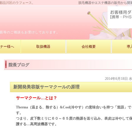
京都品川区のラフェース。
脱毛機器やエステ機器の販売から開
面等のご相談もお受けしております。
ーナー様へ
取扱機器
会社概要
導
院長ブログ
2014年6月18日 
新開発美容版サーマクールの原理
サーマクール…とは？
Therma（温まる、熱する）&Cool(冷やす）の意味合いを持つ「造語」で
す。
つまり、皮下数ミリに６０～６５度の熱源を送り込み、表皮は冷やして
護する…高周波機器です。