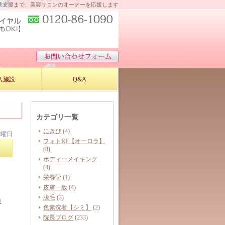
業支援まで、美容サロンのオーナーを応援します
入施設
Q&A
カテゴリ一覧
にきび
(4)
水曜日
フォトRF【オーロラ】
(8)
ボディーメイキング
(4)
栄養学
(1)
皮膚一般
(4)
脱毛
(3)
保
色素沈着【シミ】
(2)
院長ブログ
(233)