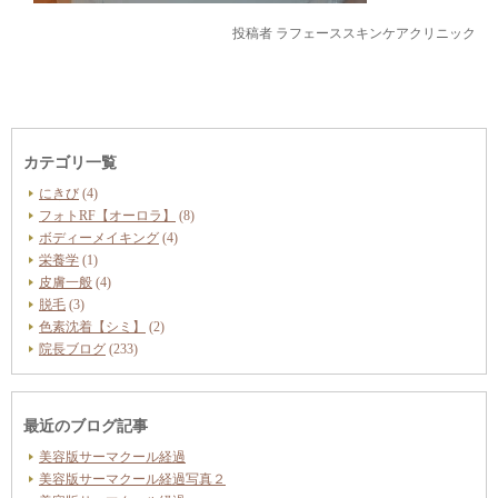
投稿者
ラフェーススキンケアクリニック
カテゴリ一覧
にきび
(4)
フォトRF【オーロラ】
(8)
ボディーメイキング
(4)
栄養学
(1)
皮膚一般
(4)
脱毛
(3)
色素沈着【シミ】
(2)
院長ブログ
(233)
最近のブログ記事
美容版サーマクール経過
美容版サーマクール経過写真２