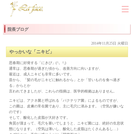
院長ブログ
2014年11月25日 火曜日
やっかいな「ニキビ」
思春期に好発する「にきび」(^。^;)
通常は、思春期が過ぎた頃から、改善方向に向いますが、
最近は、成人ニキビも非常に多いです。
昔から、「髪の毛がニキビに触れるから」とか「甘いものを食べ過ぎ
る」からとか
言われてきましたが、これらの指摘は、医学的根拠はありません。
ニキビは、アクネ菌と呼ばれる「バクテリア菌」によるものですが、
この菌は、皮膚の常在菌であり、主に毛穴に潜みます。（空気が嫌いな
のです）
そして、酸化した皮脂が大好きです。
角質が溜まって、毛穴を塞いでしまうと、ニキビ菌には、絶好の生息状
態になります。（空気は薄いし、酸化した皮脂はたくさんあるし…）