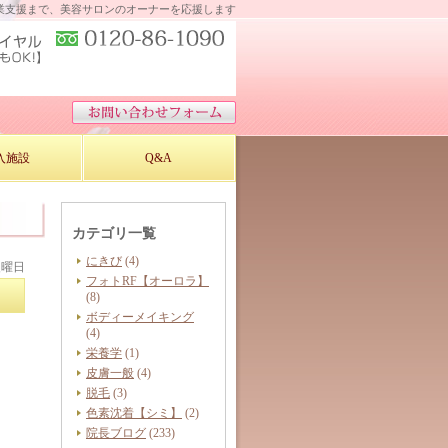
業支援まで、美容サロンのオーナーを応援します
入施設
Q&A
カテゴリ一覧
にきび
(4)
火曜日
フォトRF【オーロラ】
(8)
ボディーメイキング
(4)
栄養学
(1)
皮膚一般
(4)
脱毛
(3)
色素沈着【シミ】
(2)
院長ブログ
(233)