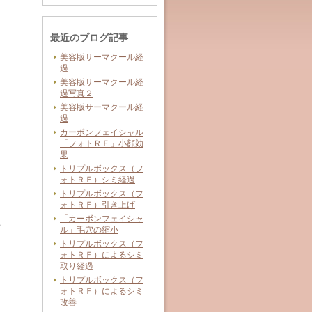
最近のブログ記事
美容版サーマクール経
過
美容版サーマクール経
過写真２
美容版サーマクール経
過
カーボンフェイシャル
よ
「フォトＲＦ」小顔効
果
トリプルボックス（フ
ォトＲＦ）シミ経過
トリプルボックス（フ
ォトＲＦ）引き上げ
「カーボンフェイシャ
て
ル」毛穴の縮小
トリプルボックス（フ
ォトＲＦ）によるシミ
取り経過
トリプルボックス（フ
ォトＲＦ）によるシミ
改善