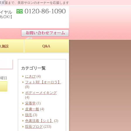
業支援まで、美容サロンのオーナーを応援します
入施設
Q&A
カテゴリ一覧
にきび
(4)
金曜日
フォトRF【オーロラ】
(8)
ボディーメイキング
(4)
栄養学
(1)
皮膚一般
(4)
脱毛
(3)
色素沈着【シミ】
(2)
院長ブログ
(233)