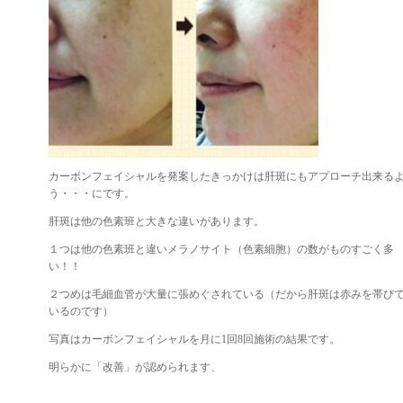
カーボンフェイシャルを発案したきっかけは肝斑にもアプローチ出来る
う・・・にです。
肝斑は他の色素班と大きな違いがあります。
１つは他の色素班と違いメラノサイト（色素細胞）の数がものすごく多
い！！
２つめは毛細血管が大量に張めぐされている（だから肝斑は赤みを帯び
いるのです）
写真はカーボンフェイシャルを月に1回8回施術の結果です。
明らかに「改善」が認められます、